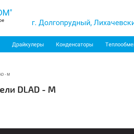
ОМ"
ое
г. Долгопрудный, Лихачевский
Драйкулеры
Конденсаторы
Теплообме
AD - M
ели DLAD - M