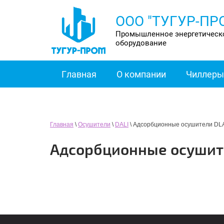
ООО "ТУГУР-ПР
Промышленное энергетическ
оборудование
Главная
О компании
Чиллеры
Главная
\
Осушители
\
DALI
\ Адсорбционные осушители DL
Адсорбционные осушит